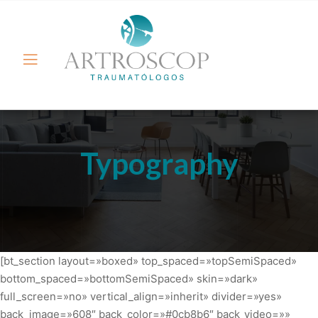
Typography
[bt_section layout=»boxed» top_spaced=»topSemiSpaced» bottom_spaced=»bottomSemiSpaced» skin=»dark» full_screen=»no» vertical_align=»inherit» divider=»yes» back_image=»608″ back_color=»#0cb8b6″ back_video=»» video_settings=»» parallax=»» parallax_offset=»» animation=»» animation_back=»» animation_impress=»» el_id=»» el_class=»» el_style=»»][bt_row][bt_column width=»1/1″ align=»left» vertical_align=»inherit» border=»no_border» cell_padding=»default» animation=»animate animate-fadein animate-moveleft» text_indent=»no_text_indent» highlight=»no_highlight» background_color=»» transparent=»» inner_background_color=»» background_image=»» el_class=»» el_style=»»][bt_hr top_spaced=»topExtraSmallSpaced» bottom_spaced=»not-spaced» transparent_border=»noBorder» el_class=»» el_style=»»][/bt_hr][bt_hr top_spaced=»topExtraSmallSpaced» bottom_spaced=»not-spaced» transparent_border=»noBorder» el_class=»» el_style=»»][/bt_hr][bt_header superheadline=»Examples» headline=»TYPOGRAPHY» headline_size=»large» dash=»no» subheadline=»» el_class=»» el_style=»»][/bt_header][/bt_column][/bt_row][/bt_section][bt_section layout=»wide» top_spaced=»topExtraSpaced» bottom_spaced=»bottomExtraSpaced» skin=»inherit» full_screen=»no» vertical_align=»inherit» divider=»no» back_image=»» back_color=»» back_video=»» video_settings=»» parallax=»» parallax_offset=»» animation=»» animation_back=»» animation_impress=»» el_id=»» el_class=»» el_style=»»][bt_row][bt_column width=»1/3″ align=»left» vertical_align=»inherit» border=»no_border» cell_padding=»btDoublePadding» animation=»no_animation» text_indent=»no_text_indent» highlight=»no_highlight» background_color=»» transparent=»» inner_background_color=»» background_image=»» el_class=»» el_style=»»][bt_header superheadline=»Superheadline» headline=»HUGE TITLE» headline_size=»huge» dash=»top» subheadline=»Subheadline» el_class=»» el_style=»»][/bt_header][bt_text] Top and bottom separator have small spacing of 50px. Aliquam scelerisque, diam id mattis eleifend, eros neque malesuada orci, vel tristique risus ligula nec dolor. Nullam et convallis diam, quis laoreet lectus. Curabitur laoreet dui sit amet diam pulvinar finibus. Praesent aliquam, lectus sed pharetra interdum, mauris felis hendrerit eros, nec fringilla arcu lorem et eros. Maecenas dapibus ante orci, vitae euismod purus porta sit amet. Ut posuere libero iaculis elit tempor, at facilisis nunc laoreet. Nullam elit quam, mollis a mollis quis, sagittis a dui. [/bt_text][/bt_column][bt_column width=»1/3″ align=»center» vertical_align=»inherit» border=»no_border» cell_padding=»btDoublePadding» animation=»no_animation» text_indent=»no_text_indent» highlight=»no_highlight» background_color=»» transparent=»» inner_background_color=»» background_image=»» el_class=»» el_style=»»][bt_header superheadline=»Superheadline» headline=»HUGE TITLE» headline_size=»huge» dash=»no» subheadline=»Subheadline» el_class=»» el_style=»»][/bt_header][bt_text] Top and bottom separator have small spacing of 50px. Aliquam scelerisque, diam id mattis eleifend, eros neque malesuada orci, vel tristique risus ligula nec dolor. Nullam et convallis diam, quis laoreet lectus. Curabitur laoreet dui sit amet diam pulvinar finibus. Praesent aliquam, lectus sed pharetra interdum, mauris felis hendrerit eros, nec fringilla arcu lorem et eros. Maecenas dapibus ante orci, vitae euismod purus porta sit amet. Ut posuere libero iaculis elit tempor, at facilisis nunc laoreet. Nullam elit quam, mollis a mollis quis, sagittis a dui. [/bt_text][/bt_column][bt_column width=»1/3″ align=»right» vertical_align=»inherit» border=»no_border» cell_padding=»btDoublePadding» animation=»no_animation» text_indent=»no_text_indent» highlight=»no_highlight» background_color=»» transparent=»» inner_background_color=»» background_image=»» el_class=»» el_style=»»][bt_header superheadline=»Superheadline» headline=»HUGE TITLE» headline_size=»huge» dash=»bottom» subheadline=»Subheadline» el_class=»» el_style=»»][/bt_header][bt_text] Top and bottom separator have small spacing of 50px. Aliquam scelerisque, diam id mattis eleifend, eros neque malesuada orci, vel tristique risus ligula nec dolor. Nullam et convallis diam, quis laoreet lectus. Curabitur laoreet dui sit amet diam pulvinar finibus. Praesent aliquam, lectus sed pharetra interdum, mauris felis hendrerit eros, nec fringilla arcu lorem et eros. Maecenas dapibus ante orci, vitae euismod purus porta sit amet. Ut posuere libero iaculis elit tempor, at facilisis nunc laoreet. Nullam elit quam, mollis a mollis quis, sagittis a dui. [/bt_text][/bt_column][/bt_row][/bt_section][bt_section layout=»wide» top_spaced=»topSpaced» bottom_spaced=»bottomSpaced» skin=»inherit» full_screen=»no» vertical_align=»inherit» divider=»no» back_image=»» back_color=»#f1f1f1″ back_video=»» video_settings=»» parallax=»» parallax_offset=»» animation=»» animation_back=»» animation_impress=»» el_id=»» el_class=»» el_style=»»][bt_row][bt_column width=»1/3″ align=»left» vertical_align=»inherit» border=»no_border» cell_padding=»btDoublePadding» animation=»no_animation» text_indent=»no_text_indent» highlight=»no_highlight» background_color=»» transparent=»» inner_background_color=»» background_image=»» el_class=»» el_style=»»][bt_header superheadline=»Superheadline» headline=»EXTRALARGE TITLE» headline_size=»extralarge» dash=»top» subheadline=»Subheadline» el_class=»» el_style=»»][/bt_header][bt_text] Top and bottom separator have small spacing of 50px. Aliquam scelerisque, diam id mattis eleifend, eros neque malesuada orci, vel tristique risus ligula nec dolor. Nullam et convallis diam, quis laoreet lectus. Curabitur laoreet dui sit amet diam pulvinar finibus. Praesent aliquam, lectus sed pharetra interdum, mauris felis hendrerit eros, nec fringilla arcu lorem et eros. Maecenas dapibus ante orci, vitae euismod purus porta sit amet. Ut posuere libero iaculis elit tempor, at facilisis nunc laoreet. Nullam elit quam, mollis a mollis quis, sagittis a dui. [/bt_text][/bt_column][bt_column width=»1/3″ align=»center» vertical_align=»inherit» border=»no_border» cell_padding=»btDoublePadding» animation=»no_animation» text_indent=»no_text_indent» highlight=»no_highlight» background_color=»» transparent=»» inner_background_color=»» background_image=»» el_class=»» el_style=»»][bt_header superheadline=»Superheadline» headline=»EXTRALARGE TITLE» headline_size=»extralarge» dash=»no» subheadline=»Subheadline» el_class=»» el_style=»»][/bt_header][bt_text] Top and bottom separator have small spacing of 50px. Aliquam scelerisque, diam id mattis eleifend, eros neque malesuada orci, vel tristique risus ligula nec dolor. Nullam et convallis diam, quis laoreet lectus. Curabitur laoreet dui sit amet diam pulvinar finibus. Praesent aliquam, lectus sed pharetra interdum, mauris felis hendrerit eros, nec fringilla arcu lorem et eros. Maecenas dapibus ante orci, vitae euismod purus porta sit amet. Ut posuere libero iaculis elit tempor, at facilisis nunc laoreet. Nullam elit quam, mollis a mollis quis, sagittis a dui. [/bt_text][/bt_column][bt_column width=»1/3″ align=»right» vertical_align=»inherit» border=»no_border» cell_padding=»btDoublePadding» animation=»no_animation» text_indent=»no_text_indent» highlight=»no_highlight» background_color=»» transparent=»» inner_background_color=»» background_image=»» el_class=»» el_style=»»][bt_header superheadline=»Superheadline» headline=»EXTRALARGE TITLE» headline_size=»extralarge» dash=»bottom» subheadline=»Subheadline» el_class=»» el_style=»»][/bt_header][bt_text] Top and bottom separator have small spacing of 50px. Aliquam scelerisque, diam id mattis eleifend, eros neque malesuada orci, vel tristique risus ligula nec dolor. Nullam et convallis diam, quis laoreet lectus. Curabitur laoreet dui sit amet diam pulvinar finibus. Praesent aliquam, lectus sed pharetra interdum, mauris felis hendrerit eros, nec fringilla arcu lorem et eros. Maecenas dapibus ante orci, vitae euismod purus porta sit amet. Ut posuere libero iaculis elit tempor, at facilisis nunc laoreet. Nullam elit quam, mollis a mollis quis, sagittis a dui. [/bt_text][/bt_column][/bt_row][/bt_section][bt_section layout=»boxed» top_spaced=»topSemiSpaced» bottom_spaced=»bottomSemiSpaced» skin=»dark» full_screen=»no» vertical_align=»inherit» divider=»no» back_image=»» back_color=»#555555″ back_video=»» video_settings=»» parallax=»» parallax_offset=»» animation=»» animation_back=»» animation_impress=»» el_id=»» el_class=»» el_style=»»][bt_row][bt_column width=»1/3″][bt_header superheadline=»Superheadline» headline=»LARGE TITLE» headline_size=»large» dash=»top» subheadline=»Subheadline» el_class=»» el_style=»»][/bt_header][bt_text] Top and bottom separator have small spacing of 50px. Aliquam scelerisque, diam id mattis eleifend, eros neque malesuada orci, vel tristique risus ligula nec dolor. Nullam et convallis diam, quis laoreet lectus. Curabitur laoreet dui sit amet diam pulvinar finibus. Praesent aliquam, lectus sed pharetra interdum, mauris felis hendrerit eros, nec fringilla arcu lorem et eros. Maecenas dapibus ante orci, vitae euismod purus porta sit amet. Ut posuere libero iaculis elit tempor, at facilisis nunc laoreet. Nullam elit quam, mollis a mollis quis, sagittis a dui. [/bt_text][/bt_column][bt_column width=»1/3″ align=»center» vertical_align=»inherit» border=»no_border» cell_padding=»default» animation=»no_animation» text_indent=»no_text_indent» highlight=»no_highlight» background_color=»» transparent=»» inner_background_color=»» background_image=»» el_class=»» el_style=»»][bt_header superheadline=»Superheadline» headline=»LARGE TITLE» headline_size=»large» dash=»no» subheadline=»Subheadline» el_class=»» el_style=»»][/bt_header][bt_text] Top and bottom separator have small spacing of 50px. Aliquam scelerisque, diam id mattis eleifend, eros neque malesuada orci, vel tristique risus ligula nec dolor. Nullam et convallis diam, quis laoreet lectus. Curabitur laoreet dui sit amet diam pulvinar