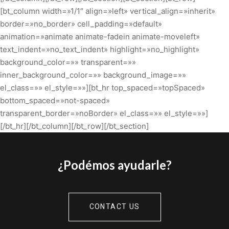
[bt_column width=»1/1″ align=»left» vertical_align=»inherit»
border=»no_border» cell_padding=»default»
animation=»animate animate-fadein animate-moveleft»
text_indent=»no_text_indent» highlight=»no_highlight»
background_color=»» transparent=»»
inner_background_color=»» background_image=»»
el_class=»» el_style=»»][bt_hr top_spaced=»topSpaced»
bottom_spaced=»not-spaced»
transparent_border=»noBorder» el_class=»» el_style=»»]
[/bt_hr][/bt_column][/bt_row][/bt_section]
¿Podémos ayudarle?
CONTACT US