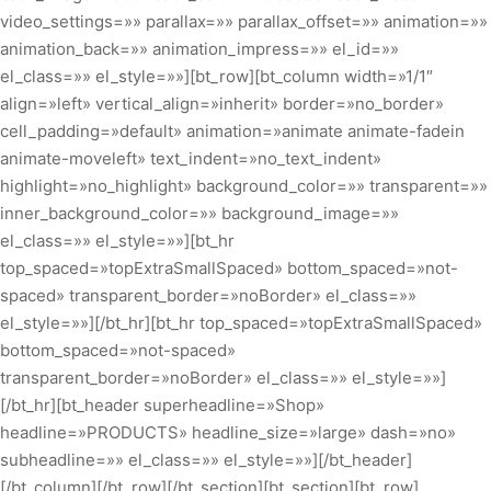
video_settings=»» parallax=»» parallax_offset=»» animation=»»
animation_back=»» animation_impress=»» el_id=»»
el_class=»» el_style=»»][bt_row][bt_column width=»1/1″
align=»left» vertical_align=»inherit» border=»no_border»
cell_padding=»default» animation=»animate animate-fadein
animate-moveleft» text_indent=»no_text_indent»
highlight=»no_highlight» background_color=»» transparent=»»
inner_background_color=»» background_image=»»
el_class=»» el_style=»»][bt_hr
top_spaced=»topExtraSmallSpaced» bottom_spaced=»not-
spaced» transparent_border=»noBorder» el_class=»»
el_style=»»][/bt_hr][bt_hr top_spaced=»topExtraSmallSpaced»
bottom_spaced=»not-spaced»
transparent_border=»noBorder» el_class=»» el_style=»»]
[/bt_hr][bt_header superheadline=»Shop»
headline=»PRODUCTS» headline_size=»large» dash=»no»
subheadline=»» el_class=»» el_style=»»][/bt_header]
[/bt_column][/bt_row][/bt_section][bt_section][bt_row]