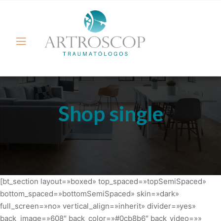
Shop single
[bt_section layout=»boxed» top_spaced=»topSemiSpaced»
bottom_spaced=»bottomSemiSpaced» skin=»dark»
full_screen=»no» vertical_align=»inherit» divider=»yes»
back_image=»608″ back_color=»#0cb8b6″ back_video=»»